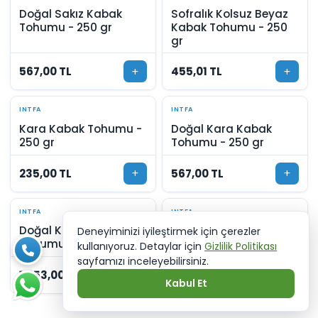
Doğal Sakız Kabak
Sofralık Kolsuz Beyaz
Tohumu - 250 gr
Kabak Tohumu - 250
gr
567,00 TL
455,01 TL
INTFA
INTFA
Kara Kabak Tohumu -
Doğal Kara Kabak
250 gr
Tohumu - 250 gr
235,00 TL
567,00 TL
INTFA
INTFA
Doğal Kara Kabak
Çerezlik Kabak
Deneyiminizi iyileştirmek için çerezler
Tohumu - 500 Gr
Tohumu - 25 gr
kullanıyoruz. Detaylar için
Gizlilik Politikası
sayfamızı inceleyebilirsiniz.
1.053,00 TL
116,00 TL
Kabul Et