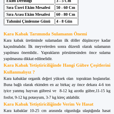
Ekim Derinliği
3 - 5 Cm
Sıra Üzeri Ekim Mesafesi
50 - 60 Cm
Sıra Arası Ekim Mesafesi
60 - 80 Cm
Tahmini Çimlenme Günü
4 - 8 Gün
Kara Kabak Tarımında Sulamanın Önemi
Kara kabak üretiminde sulamadan ilk döller düşünceye kadar
kaçınılmalıdır. İlk meyvelerden sonra düzenli olarak sulamanın
yapılması önemlidir.. Yaprakların pörsümesinden önce sulama
yapılmasına dikkat edilmelidir.
Kara Kabak Yetiştiriciliğinde Hangi Gübre Çeşitlerini
Kullanmalıyız ?
Kara kabaklar organik değeri yüksek olan topraktan hoşlanırlar.
Buna bağlı olarak ekimden en az birkaç ay önce dekara 4-6 ton
iyice yanmış hayvan gübresi ve 8-12 kg azotlu gübre,11-15 kg
fosfor, 9-12 kg potasyum, 3-7 kg kireç atılabilir.
Kara Kabak Yetiştiriciliğinde Verim Ve Hasat
Kara kabaklar 10-25 cm arasında olgunluğa ulaştığında hasat