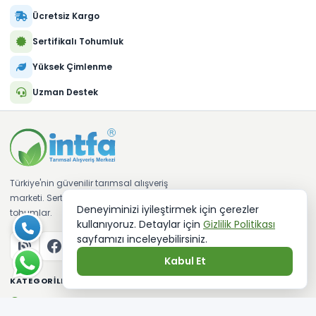
Ücretsiz Kargo
Sertifikalı Tohumluk
Yüksek Çimlenme
Uzman Destek
Türkiye'nin güvenilir tarımsal alışveriş
marketi. Sertifikalı fideler ve kaliteli
Deneyiminizi iyileştirmek için çerezler
tohumlar.
kullanıyoruz. Detaylar için
Gizlilik Politikası
sayfamızı inceleyebilirsiniz.
Kabul Et
KATEGORILER
Sebze Tohumları