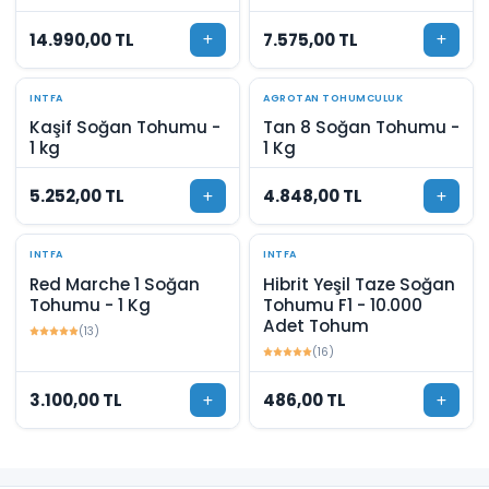
14.990,00 TL
7.575,00 TL
INTFA
AGROTAN TOHUMCULUK
Kaşif Soğan Tohumu -
Tan 8 Soğan Tohumu -
1 kg
1 Kg
5.252,00 TL
4.848,00 TL
INTFA
INTFA
Red Marche 1 Soğan
Hibrit Yeşil Taze Soğan
Tohumu - 1 Kg
Tohumu F1 - 10.000
Adet Tohum
(13)
(16)
3.100,00 TL
486,00 TL