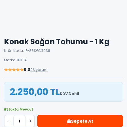
Konak Soğan Tohumu - 1 Kg
Ürün Kodu: IF-SSSGNT038
Marka: INTFA
5.0
23 yorum
2.250,00 TL
KDV Dahil
Stokta Mevcut
−
+
Sepete At