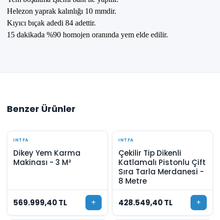
Helezon yaprak kalınlığı 10 mmdir.
Kıyıcı bıçak adedi 84 adettir.
15 dakikada %90 homojen oranında yem elde edilir.
Benzer Ürünler
INTFA
INTFA
Dikey Yem Karma
Çekilir Tip Dikenli
Makinası - 3 M³
Katlamalı Pistonlu Çift
Sıra Tarla Merdanesi -
8 Metre
569.999,40 TL
428.549,40 TL