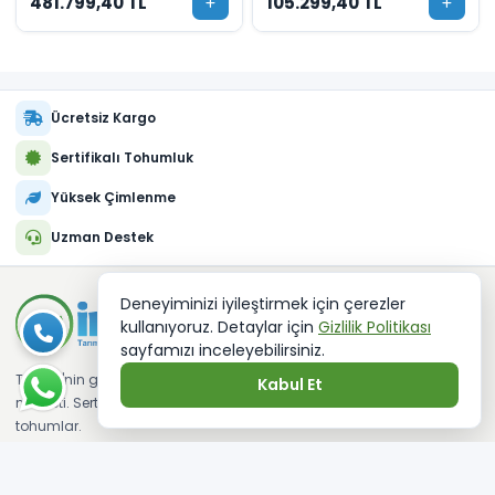
481.799,40 TL
105.299,40 TL
Ücretsiz Kargo
Sertifikalı Tohumluk
Yüksek Çimlenme
Uzman Destek
Deneyiminizi iyileştirmek için çerezler
kullanıyoruz. Detaylar için
Gizlilik Politikası
sayfamızı inceleyebilirsiniz.
Türkiye'nin güvenilir tarımsal alışveriş
Kabul Et
marketi. Sertifikalı fideler ve kaliteli
tohumlar.