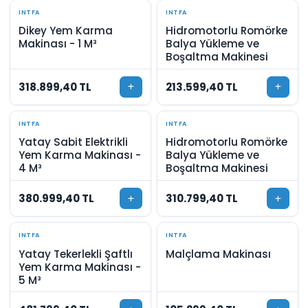
INTFA
INTFA
Dikey Yem Karma
Hidromotorlu Romörke
Makinası - 1 M³
Balya Yükleme ve
Boşaltma Makinesi
318.899,40 TL
213.599,40 TL
INTFA
INTFA
Yatay Sabit Elektrikli
Hidromotorlu Romörke
Yem Karma Makinası -
Balya Yükleme ve
4 M³
Boşaltma Makinesi
380.999,40 TL
310.799,40 TL
INTFA
INTFA
Yatay Tekerlekli Şaftlı
Malçlama Makinası
Yem Karma Makinası -
5 M³