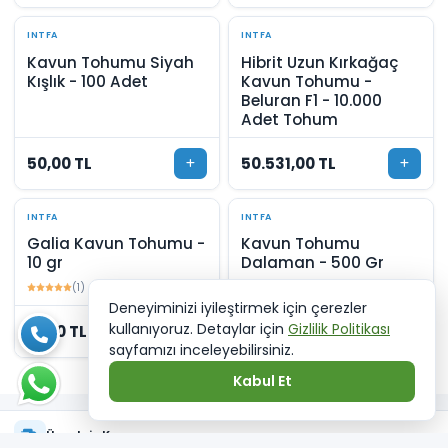
INTFA
INTFA
Kavun Tohumu Siyah
Hibrit Uzun Kırkağaç
Kışlık - 100 Adet
Kavun Tohumu -
Beluran F1 - 10.000
Adet Tohum
50,00 TL
50.531,00 TL
INTFA
INTFA
Galia Kavun Tohumu -
Kavun Tohumu
10 gr
Dalaman - 500 Gr
(1)
(18)
Deneyiminizi iyileştirmek için çerezler
kullanıyoruz. Detaylar için
Gizlilik Politikası
71,00 TL
975,00 TL
sayfamızı inceleyebilirsiniz.
Kabul Et
Ücretsiz Kargo