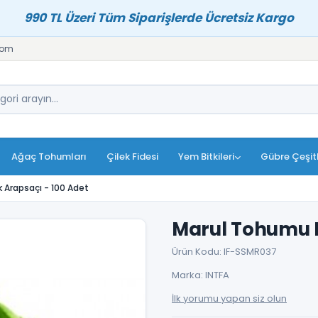
990 TL Üzeri Tüm Siparişlerde Ücretsiz Kargo
com
Ağaç Tohumları
Çilek Fidesi
Yem Bitkileri
Gübre Çeşitl
k Arapsaçı - 100 Adet
Marul Tohumu K
Ürün Kodu: IF-SSMR037
Marka: INTFA
İlk yorumu yapan siz olun