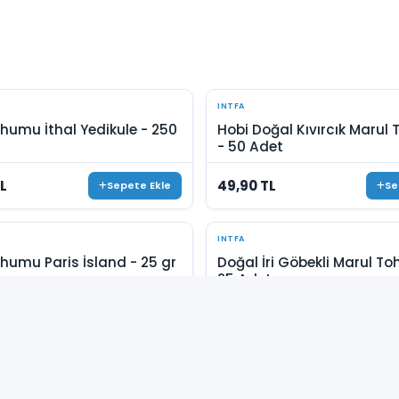
INTFA
humu İthal Yedikule - 250
Hobi Doğal Kıvırcık Marul
- 50 Adet
L
49,90 TL
Sepete Ekle
Se
INTFA
humu Paris İsland - 25 gr
Doğal İri Göbekli Marul T
25 Adet
L
40,00 TL
Sepete Ekle
Se