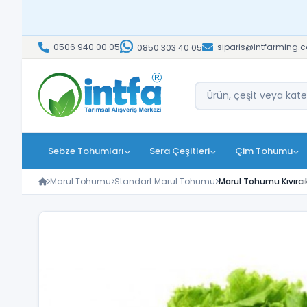
0506 940 00 05
siparis@intfarming.
0850 303 40 05
Sebze Tohumları
Sera Çeşitleri
Çim Tohumu
Marul Tohumu
Standart Marul Tohumu
Marul Tohumu Kıvırcı