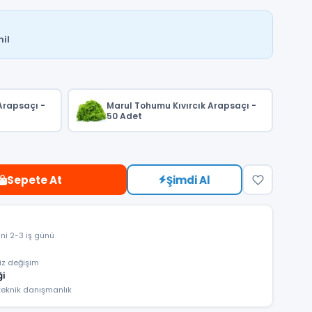
il
Arapsaçı -
Marul Tohumu Kıvırcık Arapsaçı -
50 Adet
Sepete At
Şimdi Al
ini 2-3 iş günü
iz değişim
ği
eknik danışmanlık