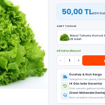
50,00 TL
KDV Dah
ADET TOHUM
Marul Tohumu Kıvırcık 
25 Adet
Stokta Mevcut
−
+
Ücretsiz & Hızlı Kargo
Türkiye'nin her yerine, tahm
14 Gün İade Garantisi
Ürün sorunlu gelirse ücrets
Ziraat Mühendisi Deste
Ekim ve bakım konusunda t