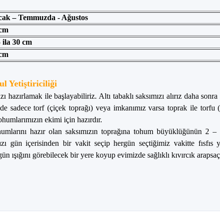
ak – Temmuzda - Ağustos
cm
 ila 30 cm
cm
Yetiştiriciliği
ı hazırlamak ile başlayabiliriz. Altı tabaklı saksımızı alırız daha sonr
ede sadece torf (çiçek toprağı) veya imkanımız varsa toprak ile torfu (
humlarımızın ekimi için hazırdır.
umlarını hazır olan saksımızın toprağına tohum büyüklüğünün 2 – 3
zı gün içerisinden bir vakit seçip hergün seçtiğimiz vakitte fısfıs 
 ışığını görebilecek bir yere koyup evimizde sağlıklı kıvırcık arapsaçı 