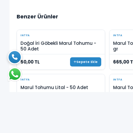
Benzer Ürünler
INTFA
INTFA
Doğal İri Göbekli Marul Tohumu -
Marul To
50 Adet
gr
50,00 TL
665,00 T
Sepete Ekle
INTFA
INTFA
Marul Tohumu Lital - 50 Adet
Marul To
40,00 TL
202,00 T
Sepete Ekle