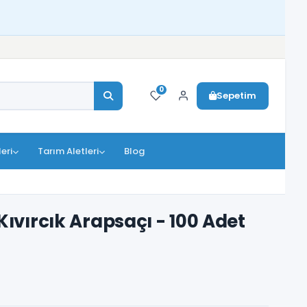
0
Sepetim
eri
Tarım Aletleri
Blog
ıvırcık Arapsaçı - 100 Adet