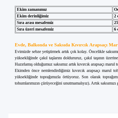
Ekim zamanımız
Oc
Ekim derinliğimiz
2 
Sıra arası mesafemiz
25
Sıra üzeri mesafemiz
6 
Evde, Balkonda ve Saksıda Kıvırcık Arapsaçı Marul 
Evimizde sebze yetiştirmek artık çok kolay. Öncelikle saksımız
yüksekliğinde çakıl taşlarını doldururuz, çakıl taşının üzerin
Hazırlamış olduğumuz saksımız artık kıvırcık arapsaçı marul to
Ekimden önce nemlendirdiğimiz kıvırcık arapsaçı marul toh
yüksekliğinde toprağımızla örtüyoruz. Son olarak toprağımı
tohumlarımızın çürüyeceğini unutmamalıyız). Artık saksımızı gün