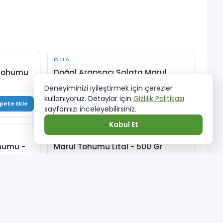
INTFA
 Tohumu
Doğal Arapsaçı Salata Marul
Tohumu - 25 gr
Deneyiminizi iyileştirmek için çerezler
kullanıyoruz. Detaylar için
Gizlilik Politikası
162,00 TL
pete Ekle
Sepete Ekle
sayfamızı inceleyebilirsiniz.
Kabul Et
INTFA
ohumu -
Marul Tohumu Lital - 500 Gr
(21)
950,00 TL
pete Ekle
Sepete Ekle