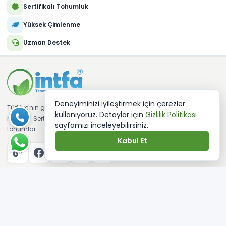
Sertifikalı Tohumluk
Yüksek Çimlenme
Uzman Destek
Deneyiminizi iyileştirmek için çerezler
Türkiye'nin güvenilir tarımsal alışveriş
kullanıyoruz. Detaylar için
Gizlilik Politikası
marketi. Sertifikalı fideler ve kaliteli
sayfamızı inceleyebilirsiniz.
tohumlar.
Kabul Et
KATEGORILER
Sebze Tohumları
Sebze Fidesi
Çim Tohumu