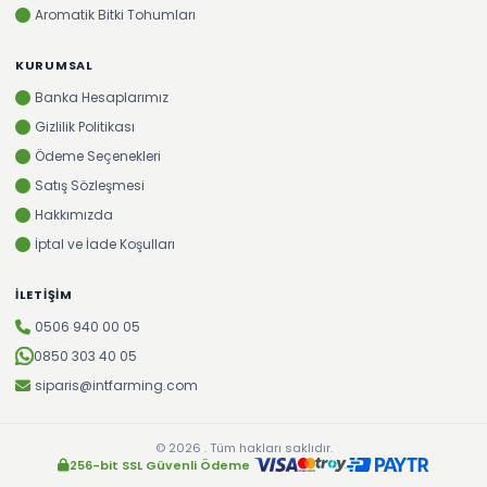
Aromatik Bitki Tohumları
KURUMSAL
Banka Hesaplarımız
Gizlilik Politikası
Ödeme Seçenekleri
Satış Sözleşmesi
Hakkımızda
İptal ve İade Koşulları
İLETIŞIM
0506 940 00 05
0850 303 40 05
siparis@intfarming.com
© 2026 . Tüm hakları saklıdır.
256-bit SSL Güvenli Ödeme