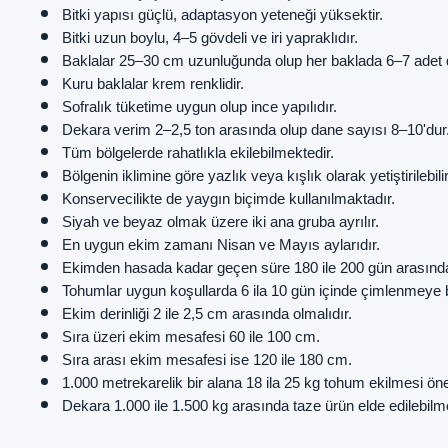
Bitki yapısı güçlü, adaptasyon yeteneği yüksektir.
Bitki uzun boylu, 4–5 gövdeli ve iri yapraklıdır.
Baklalar 25–30 cm uzunluğunda olup her baklada 6–7 adet 
Kuru baklalar krem renklidir.
Sofralık tüketime uygun olup ince yapılıdır.
Dekara verim 2–2,5 ton arasında olup dane sayısı 8–10'dur
Tüm bölgelerde rahatlıkla ekilebilmektedir.
Bölgenin iklimine göre yazlık veya kışlık olarak yetiştirilebilir
Konservecilikte de yaygın biçimde kullanılmaktadır.
Siyah ve beyaz olmak üzere iki ana gruba ayrılır.
En uygun ekim zamanı Nisan ve Mayıs aylarıdır.
Ekimden hasada kadar geçen süre 180 ile 200 gün arasınd
Tohumlar uygun koşullarda 6 ila 10 gün içinde çimlenmeye 
Ekim derinliği 2 ile 2,5 cm arasında olmalıdır.
Sıra üzeri ekim mesafesi 60 ile 100 cm.
Sıra arası ekim mesafesi ise 120 ile 180 cm.
1.000 metrekarelik bir alana 18 ila 25 kg tohum ekilmesi öne
Dekara 1.000 ile 1.500 kg arasında taze ürün elde edilebilme