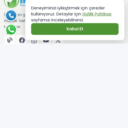
Deneyiminizi iyileştirmek için çerezler
kullanıyoruz. Detaylar için
Gizlilik Politikası
Türkiye'nin güvenilir tarımsal alışveriş
sayfamızı inceleyebilirsiniz.
marketi. Sertifikalı fideler ve kaliteli
tohumlar.
Kabul Et
KATEGORILER
Sebze Tohumları
Sebze Fidesi
Çim Tohumu
Ağaç Tohumları
Çiçek Tohumları
Aromatik Bitki Tohumları
KURUMSAL
Banka Hesaplarımız