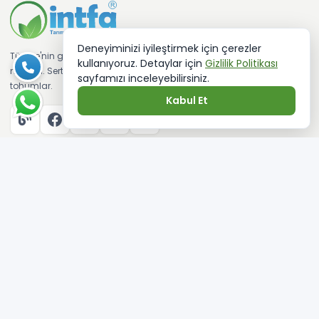
Deneyiminizi iyileştirmek için çerezler
Türkiye'nin güvenilir tarımsal alışveriş
kullanıyoruz. Detaylar için
Gizlilik Politikası
marketi. Sertifikalı fideler ve kaliteli
sayfamızı inceleyebilirsiniz.
tohumlar.
Kabul Et
KATEGORILER
Sebze Tohumları
Sebze Fidesi
Çim Tohumu
Ağaç Tohumları
Çiçek Tohumları
Aromatik Bitki Tohumları
KURUMSAL