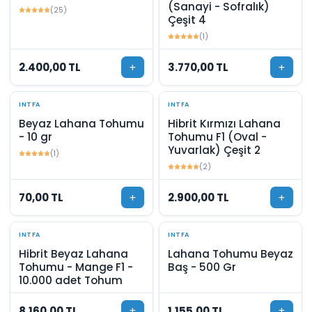
(Sanayi - Sofralık)
(25)
Çeşit 4
(1)
2.400,00 TL
3.770,00 TL
INTFA
INTFA
Beyaz Lahana Tohumu
Hibrit Kırmızı Lahana
- 10 gr
Tohumu F1 (Oval -
Yuvarlak) Çeşit 2
(1)
(2)
70,00 TL
2.900,00 TL
INTFA
INTFA
Hibrit Beyaz Lahana
Lahana Tohumu Beyaz
Tohumu - Mange F1 -
Baş - 500 Gr
10.000 adet Tohum
8.160,00 TL
1.155,00 TL